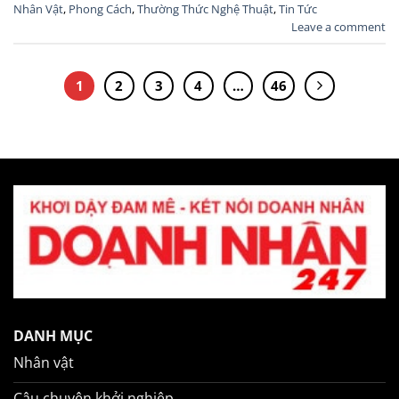
Nhân Vật
,
Phong Cách
,
Thường Thức Nghệ Thuật
,
Tin Tức
Leave a comment
1
2
3
4
…
46
DANH MỤC
Nhân vật
Câu chuyện khởi nghiệp