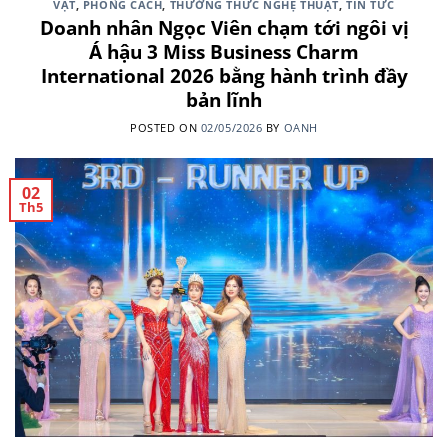
VẬT
,
PHONG CÁCH
,
THƯỜNG THỨC NGHỆ THUẬT
,
TIN TỨC
Doanh nhân Ngọc Viên chạm tới ngôi vị
Á hậu 3 Miss Business Charm
International 2026 bằng hành trình đầy
bản lĩnh
POSTED ON
02/05/2026
BY
OANH
02
Th5