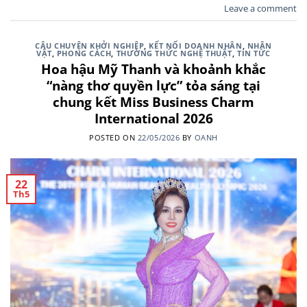
Leave a comment
CÂU CHUYỆN KHỞI NGHIỆP
,
KẾT NỐI DOANH NHÂN
,
NHÂN
VẬT
,
PHONG CÁCH
,
THƯỜNG THỨC NGHỆ THUẬT
,
TIN TỨC
Hoa hậu Mỹ Thanh và khoảnh khắc
“nàng thơ quyền lực” tỏa sáng tại
chung kết Miss Business Charm
International 2026
POSTED ON
22/05/2026
BY
OANH
22
Th5