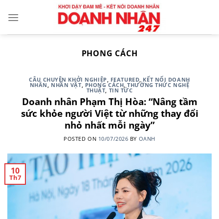
Skip
to
content
PHONG CÁCH
CÂU CHUYỆN KHỞI NGHIỆP
,
FEATURED
,
KẾT NỐI DOANH
NHÂN
,
NHÂN VẬT
,
PHONG CÁCH
,
THƯỜNG THỨC NGHỆ
THUẬT
,
TIN TỨC
Doanh nhân Phạm Thị Hòa: “Nâng tầm
sức khỏe người Việt từ những thay đổi
nhỏ nhất mỗi ngày”
POSTED ON
10/07/2026
BY
OANH
10
Th7