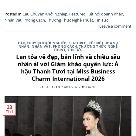
Posted in
Câu Chuyện Khởi Nghiệp
,
Featured
,
Kết nối doanh nhân
,
Nhân Vật
,
Phong Cách
,
Thường Thức Nghệ Thuật
,
Tin Tức
Leave a comment
CÂU CHUYỆN KHỞI NGHIỆP
,
FEATURED
,
KẾT NỐI DOANH
NHÂN
,
NHÂN VẬT
,
PHONG CÁCH
,
THƯỜNG THỨC NGHỆ
THUẬT
,
TIN TỨC
Lan tỏa vẻ đẹp, bản lĩnh và chiều sâu
nhân ái với Giám khảo quyền lực: Á
hậu Thanh Tươi tại Miss Business
Charm International 2026
POSTED ON
23/01/2026
BY
OANH
23
Th1