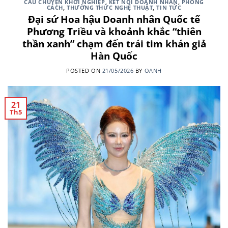
CÂU CHUYỆN KHỞI NGHIỆP
,
KẾT NỐI DOANH NHÂN
,
PHONG
CÁCH
,
THƯỜNG THỨC NGHỆ THUẬT
,
TIN TỨC
Đại sứ Hoa hậu Doanh nhân Quốc tế
Phương Triều và khoảnh khắc “thiên
thần xanh” chạm đến trái tim khán giả
Hàn Quốc
POSTED ON
21/05/2026
BY
OANH
21
Th5