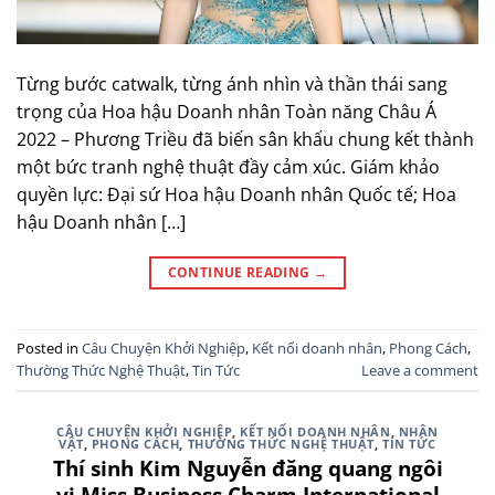
Từng bước catwalk, từng ánh nhìn và thần thái sang
trọng của Hoa hậu Doanh nhân Toàn năng Châu Á
2022 – Phương Triều đã biến sân khấu chung kết thành
một bức tranh nghệ thuật đầy cảm xúc. Giám khảo
quyền lực: Đại sứ Hoa hậu Doanh nhân Quốc tế; Hoa
hậu Doanh nhân […]
CONTINUE READING
→
Posted in
Câu Chuyện Khởi Nghiệp
,
Kết nối doanh nhân
,
Phong Cách
,
Thường Thức Nghệ Thuật
,
Tin Tức
Leave a comment
CÂU CHUYỆN KHỞI NGHIỆP
,
KẾT NỐI DOANH NHÂN
,
NHÂN
VẬT
,
PHONG CÁCH
,
THƯỜNG THỨC NGHỆ THUẬT
,
TIN TỨC
Thí sinh Kim Nguyễn đăng quang ngôi
vị Miss Business Charm International