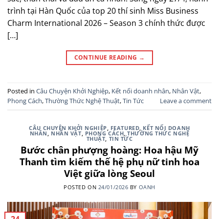
trình tại Hàn Quốc của top 20 thí sinh Miss Business
Charm International 2026 – Season 3 chính thức được
[…]
CONTINUE READING
→
Posted in
Câu Chuyện Khởi Nghiệp
,
Kết nối doanh nhân
,
Nhân Vật
,
Phong Cách
,
Thường Thức Nghệ Thuật
,
Tin Tức
Leave a comment
CÂU CHUYỆN KHỞI NGHIỆP
,
FEATURED
,
KẾT NỐI DOANH
NHÂN
,
NHÂN VẬT
,
PHONG CÁCH
,
THƯỜNG THỨC NGHỆ
THUẬT
,
TIN TỨC
Bước chân phượng hoàng: Hoa hậu Mỹ
Thanh tìm kiếm thế hệ phụ nữ tinh hoa
Việt giữa lòng Seoul
POSTED ON
24/01/2026
BY
OANH
24