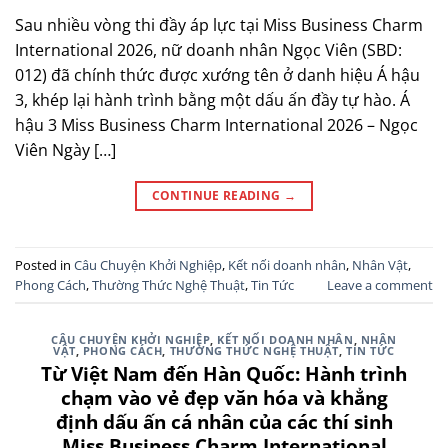
Sau nhiều vòng thi đầy áp lực tại Miss Business Charm
International 2026, nữ doanh nhân Ngọc Viên (SBD:
012) đã chính thức được xướng tên ở danh hiệu Á hậu
3, khép lại hành trình bằng một dấu ấn đầy tự hào. Á
hậu 3 Miss Business Charm International 2026 – Ngọc
Viên Ngày […]
CONTINUE READING
→
Posted in
Câu Chuyện Khởi Nghiệp
,
Kết nối doanh nhân
,
Nhân Vật
,
Phong Cách
,
Thường Thức Nghệ Thuật
,
Tin Tức
Leave a comment
CÂU CHUYỆN KHỞI NGHIỆP
,
KẾT NỐI DOANH NHÂN
,
NHÂN
VẬT
,
PHONG CÁCH
,
THƯỜNG THỨC NGHỆ THUẬT
,
TIN TỨC
Từ Việt Nam đến Hàn Quốc: Hành trình
chạm vào vẻ đẹp văn hóa và khẳng
định dấu ấn cá nhân của các thí sinh
Miss Business Charm International