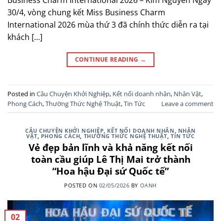
Business Charm International 2026 – Kim Nguyễn Ngày
30/4, vòng chung kết Miss Business Charm
International 2026 mùa thứ 3 đã chính thức diễn ra tại
khách […]
CONTINUE READING
→
Posted in
Câu Chuyện Khởi Nghiệp
,
Kết nối doanh nhân
,
Nhân Vật
,
Phong Cách
,
Thường Thức Nghệ Thuật
,
Tin Tức
Leave a comment
CÂU CHUYỆN KHỞI NGHIỆP
,
KẾT NỐI DOANH NHÂN
,
NHÂN
VẬT
,
PHONG CÁCH
,
THƯỜNG THỨC NGHỆ THUẬT
,
TIN TỨC
Vẻ đẹp bản lĩnh và khả năng kết nối
toàn cầu giúp Lê Thị Mai trở thành
“Hoa hậu Đại sứ Quốc tế”
POSTED ON
02/05/2026
BY
OANH
02