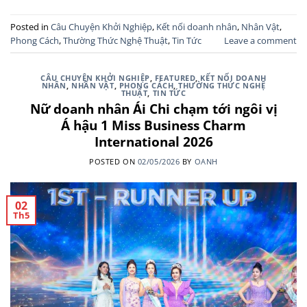
Posted in
Câu Chuyện Khởi Nghiệp
,
Kết nối doanh nhân
,
Nhân Vật
,
Phong Cách
,
Thường Thức Nghệ Thuật
,
Tin Tức
Leave a comment
CÂU CHUYỆN KHỞI NGHIỆP
,
FEATURED
,
KẾT NỐI DOANH
NHÂN
,
NHÂN VẬT
,
PHONG CÁCH
,
THƯỜNG THỨC NGHỆ
THUẬT
,
TIN TỨC
Nữ doanh nhân Ái Chi chạm tới ngôi vị
Á hậu 1 Miss Business Charm
International 2026
POSTED ON
02/05/2026
BY
OANH
02
Th5