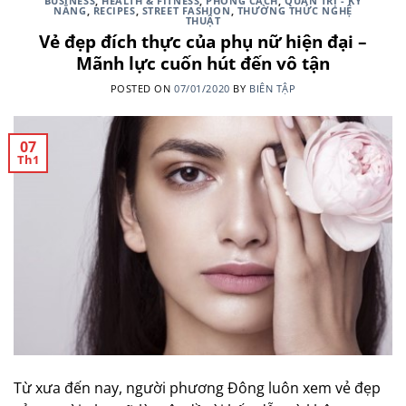
BUSINESS
,
HEALTH & FITNESS
,
PHONG CÁCH
,
QUẢN TRỊ - KỸ
NĂNG
,
RECIPES
,
STREET FASHION
,
THƯỜNG THỨC NGHỆ
THUẬT
Vẻ đẹp đích thực của phụ nữ hiện đại –
Mãnh lực cuốn hút đến vô tận
POSTED ON
07/01/2020
BY
BIÊN TẬP
07
Th1
Từ xưa đến nay, người phương Đông luôn xem vẻ đẹp