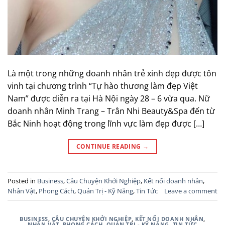
Là một trong những doanh nhân trẻ xinh đẹp được tôn
vinh tại chương trình “Tự hào thương làm đẹp Việt
Nam” được diễn ra tại Hà Nội ngày 28 – 6 vừa qua. Nữ
doanh nhân Minh Trang – Trân Nhi Beauty&Spa đến từ
Bắc Ninh hoạt động trong lĩnh vực làm đẹp được […]
CONTINUE READING
→
Posted in
Business
,
Câu Chuyện Khởi Nghiệp
,
Kết nối doanh nhân
,
Nhân Vật
,
Phong Cách
,
Quản Trị - Kỹ Năng
,
Tin Tức
Leave a comment
BUSINESS
,
CÂU CHUYỆN KHỞI NGHIỆP
,
KẾT NỐI DOANH NHÂN
,
NHÂN VẬT
,
PHONG CÁCH
,
QUẢN TRỊ - KỸ NĂNG
,
TIN TỨC