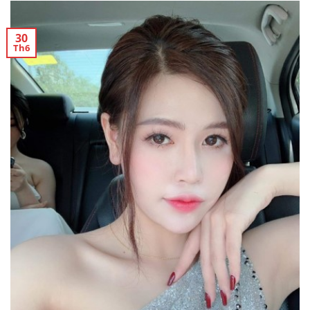
30
Th6