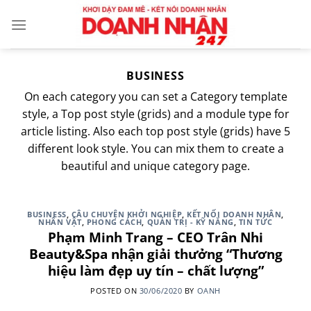
Skip
to
content
BUSINESS
On each category you can set a Category template
style, a Top post style (grids) and a module type for
article listing. Also each top post style (grids) have 5
different look style. You can mix them to create a
beautiful and unique category page.
BUSINESS
,
CÂU CHUYỆN KHỞI NGHIỆP
,
KẾT NỐI DOANH NHÂN
,
NHÂN VẬT
,
PHONG CÁCH
,
QUẢN TRỊ - KỸ NĂNG
,
TIN TỨC
Phạm Minh Trang – CEO Trân Nhi
Beauty&Spa nhận giải thưởng “Thương
hiệu làm đẹp uy tín – chất lượng”
POSTED ON
30/06/2020
BY
OANH