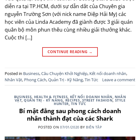
diễn ra tại TP.HCM, dưới sự dẫn dắt của Chuyên gia
nguyễn Trường Sơn (với nick name Diệp Hải My) các
học viên của Linda Academy đã giành được 3 giải quán
quân bộ môn phun thêu cùng nhiều giải thưởng khác.
Cuộc thi […]
CONTINUE READING
→
Posted in
Business
,
Câu Chuyện Khởi Nghiệp
,
Kết nối doanh nhân
,
Nhân Vật
,
Phong Cách
,
Quản Trị - Kỹ Năng
,
Tin Tức
Leave a comment
BUSINESS
,
HEALTH & FITNESS
,
KẾT NỐI DOANH NHÂN
,
NHÂN
VẬT
,
QUẢN TRỊ - KỸ NĂNG
,
RECIPES
,
STREET FASHION
,
STYLE
HUNTER
,
TIN TỨC
Bí mật đằng sau phong cách doanh
nhân thành đạt của các Shark
POSTED ON
07/01/2020
BY
BIÊN TẬP