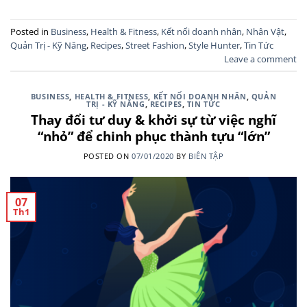
Posted in
Business
,
Health & Fitness
,
Kết nối doanh nhân
,
Nhân Vật
,
Quản Trị - Kỹ Năng
,
Recipes
,
Street Fashion
,
Style Hunter
,
Tin Tức
Leave a comment
BUSINESS
,
HEALTH & FITNESS
,
KẾT NỐI DOANH NHÂN
,
QUẢN
TRỊ - KỸ NĂNG
,
RECIPES
,
TIN TỨC
Thay đổi tư duy & khởi sự từ việc nghĩ
“nhỏ” để chinh phục thành tựu “lớn”
POSTED ON
07/01/2020
BY
BIÊN TẬP
07
Th1