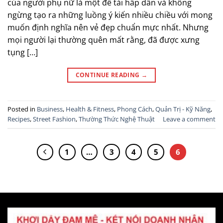
của người phụ nữ là một đề tài hấp dẫn và không
ngừng tạo ra những luồng ý kiến nhiều chiều với mong
muốn định nghĩa nên vẻ đẹp chuẩn mực nhất. Nhưng
mọi người lại thường quên mất rằng, đã được xưng
tụng […]
CONTINUE READING
→
Posted in
Business
,
Health & Fitness
,
Phong Cách
,
Quản Trị - Kỹ Năng
,
Recipes
,
Street Fashion
,
Thường Thức Nghệ Thuật
Leave a comment
1
…
3
4
5
6