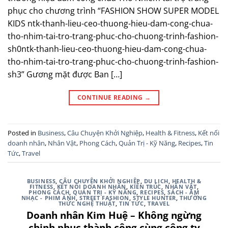
phục cho chương trình “FASHION SHOW SUPER MODEL
KIDS ntk-thanh-lieu-ceo-thuong-hieu-dam-cong-chua-
tho-nhim-tai-tro-trang-phuc-cho-chuong-trinh-fashion-
sh0ntk-thanh-lieu-ceo-thuong-hieu-dam-cong-chua-
tho-nhim-tai-tro-trang-phuc-cho-chuong-trinh-fashion-
sh3” Gương mặt được Ban […]
CONTINUE READING
→
Posted in
Business
,
Câu Chuyện Khởi Nghiệp
,
Health & Fitness
,
Kết nối
doanh nhân
,
Nhân Vật
,
Phong Cách
,
Quản Trị - Kỹ Năng
,
Recipes
,
Tin
Tức
,
Travel
BUSINESS
,
CÂU CHUYỆN KHỞI NGHIỆP
,
DU LỊCH
,
HEALTH &
FITNESS
,
KẾT NỐI DOANH NHÂN
,
KIẾN TRÚC
,
NHÂN VẬT
,
PHONG CÁCH
,
QUẢN TRỊ - KỸ NĂNG
,
RECIPES
,
SÁCH - ÂM
NHẠC - PHIM ẢNH
,
STREET FASHION
,
STYLE HUNTER
,
THƯỜNG
THỨC NGHỆ THUẬT
,
TIN TỨC
,
TRAVEL
Doanh nhân Kim Huệ – Không ngừng
chinh phục thành công cùng công ty