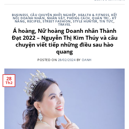
BUSINESS
,
CÂU CHUYỆN KHỞI NGHIỆP
,
HEALTH & FITNESS
,
KẾT
NỐI DOANH NHÂN
,
NHÂN VẬT
,
PHONG CÁCH
,
QUẢN TRỊ - KỸ
NĂNG
,
RECIPES
,
STREET FASHION
,
STYLE HUNTER
,
TIN TỨC
,
TRAVEL
Á hoàng, Nữ hoàng Doanh nhân Thành
Đạt 2022 – Nguyễn Thị Kim Thúy và câu
chuyện viết tiếp những điều sau hào
quang
POSTED ON
28/02/2024
BY
OANH
28
Th2