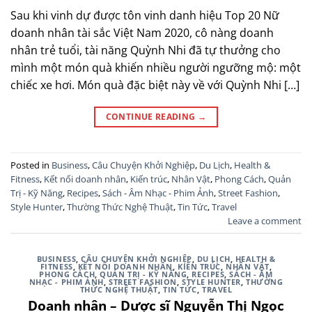
Sau khi vinh dự được tôn vinh danh hiệu Top 20 Nữ
doanh nhân tài sắc Việt Nam 2020, cô nàng doanh
nhân trẻ tuổi, tài năng Quỳnh Nhi đã tự thưởng cho
mình một món quà khiến nhiều người ngưỡng mộ: một
chiếc xe hơi. Món quà đặc biệt này về với Quỳnh Nhi […]
CONTINUE READING
→
Posted in
Business
,
Câu Chuyện Khởi Nghiệp
,
Du Lịch
,
Health &
Fitness
,
Kết nối doanh nhân
,
Kiến trúc
,
Nhân Vật
,
Phong Cách
,
Quản
Trị - Kỹ Năng
,
Recipes
,
Sách - Âm Nhạc - Phim Ảnh
,
Street Fashion
,
Style Hunter
,
Thường Thức Nghệ Thuật
,
Tin Tức
,
Travel
Leave a comment
BUSINESS
,
CÂU CHUYỆN KHỞI NGHIỆP
,
DU LỊCH
,
HEALTH &
FITNESS
,
KẾT NỐI DOANH NHÂN
,
KIẾN TRÚC
,
NHÂN VẬT
,
PHONG CÁCH
,
QUẢN TRỊ - KỸ NĂNG
,
RECIPES
,
SÁCH - ÂM
NHẠC - PHIM ẢNH
,
STREET FASHION
,
STYLE HUNTER
,
THƯỜNG
THỨC NGHỆ THUẬT
,
TIN TỨC
,
TRAVEL
Doanh nhân – Dược sĩ Nguyễn Thị Ngọc