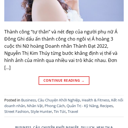
Thành công “tự thân” và nét đẹp của người phụ nữ Á
Đông Ghi dấu ấn thành công cho ngôi vị Á hoàng 3
cuộc thi Nữ hoàng Doanh nhân Thành Đạt 2022,
Nguyễn Thị Kim Thúy từng bước khẳng định vị thế và
hình ảnh của mình qua nhiều vai trò khác nhau. Đơn
[…]
CONTINUE READING
→
Posted in
Business
,
Câu Chuyện Khởi Nghiệp
,
Health & Fitness
,
Kết nối
doanh nhân
,
Nhân Vật
,
Phong Cách
,
Quản Trị - Kỹ Năng
,
Recipes
,
Street Fashion
,
Style Hunter
,
Tin Tức
,
Travel
BUSINESS
,
CÂU CHUYỆN KHỞI NGHIỆP
,
DU LỊCH
,
HEALTH &