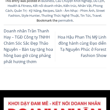
This entry was posted in
Business
,
Câu Chuyện Khởi Nghiệp
,
Du Lịch
,
Health & Fitness
,
Kết nối doanh nhân
,
Kiến trúc
,
Nhân Vật
,
Phong
Cách
,
Quản Trị - Kỹ Năng
,
Recipes
,
Sách - Âm Nhạc - Phim Ảnh
,
Street
Fashion
,
Style Hunter
,
Thường Thức Nghệ Thuật
,
Tin Tức
,
Travel
.
Bookmark the
permalink
.
Doanh nhân Trần Thanh
Hay – TGĐ Công ty TNHH
Hoa Hậu Phan Thị Mỹ Linh
Chăm Sóc Sắc Đẹp Thảo
đồng hành cùng Đạo diễn
Nguyên – Bàn tay tặng hoa
Tạ Nguyên Phúc ở Forest
hồng bao giờ cũng phảng
Fashion Show
phất hương thơm