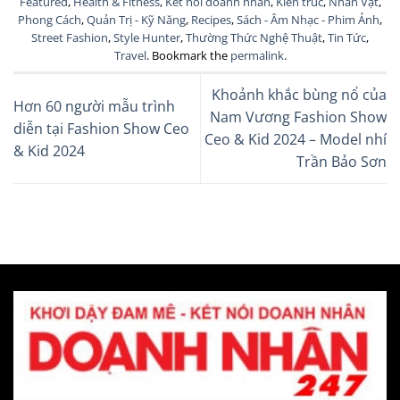
Featured
,
Health & Fitness
,
Kết nối doanh nhân
,
Kiến trúc
,
Nhân Vật
,
Phong Cách
,
Quản Trị - Kỹ Năng
,
Recipes
,
Sách - Âm Nhạc - Phim Ảnh
,
Street Fashion
,
Style Hunter
,
Thường Thức Nghệ Thuật
,
Tin Tức
,
Travel
. Bookmark the
permalink
.
Khoảnh khắc bùng nổ của
Hơn 60 người mẫu trình
Nam Vương Fashion Show
diễn tại Fashion Show Ceo
Ceo & Kid 2024 – Model nhí
& Kid 2024
Trần Bảo Sơn