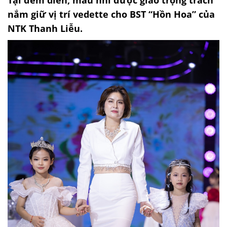
Tại đêm diễn, mẫu nhí được giao trọng trách
nắm giữ vị trí vedette cho BST “Hồn Hoa” của
NTK Thanh Liễu.