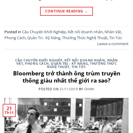
CONTINUE READING
→
Posted in
Câu Chuyện Khởi Nghiệp
,
Kết nối doanh nhân
,
Nhân Vật
,
Phong Cách
,
Quản Trị - Kỹ Năng
,
Thường Thức Nghệ Thuật
,
Tin Tức
Leave a comment
CÂU CHUYỆN KHỞI NGHIỆP
,
KẾT NỐI DOANH NHÂN
,
NHÂN
VẬT
,
PHONG CÁCH
,
QUẢN TRỊ - KỸ NĂNG
,
THƯỜNG THỨC
NGHỆ THUẬT
,
TIN TỨC
Bloomberg trở thành ông trùm truyền
thông giàu nhất thế giới ra sao?
POSTED ON
21/11/2019
BY
OANH
21
Th11