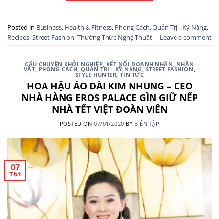
Posted in
Business
,
Health & Fitness
,
Phong Cách
,
Quản Trị - Kỹ Năng
,
Recipes
,
Street Fashion
,
Thường Thức Nghệ Thuật
Leave a comment
CÂU CHUYỆN KHỞI NGHIỆP
,
KẾT NỐI DOANH NHÂN
,
NHÂN
VẬT
,
PHONG CÁCH
,
QUẢN TRỊ - KỸ NĂNG
,
STREET FASHION
,
STYLE HUNTER
,
TIN TỨC
HOA HẬU ÁO DÀI KIM NHUNG – CEO
NHÀ HÀNG EROS PALACE GÌN GIỮ NẾP
NHÀ TẾT VIỆT ĐOÀN VIÊN
POSTED ON
07/01/2020
BY
BIÊN TẬP
07
Th1