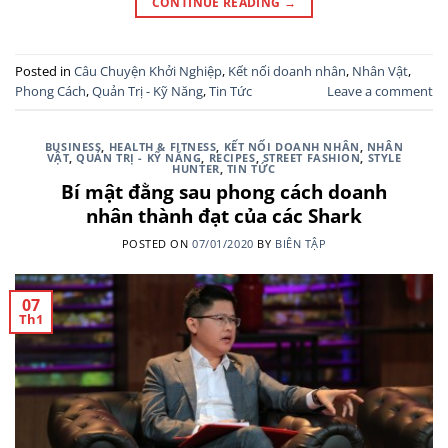
CONTINUE READING
→
Posted in
Câu Chuyện Khởi Nghiệp
,
Kết nối doanh nhân
,
Nhân Vật
,
Phong Cách
,
Quản Trị - Kỹ Năng
,
Tin Tức
Leave a comment
BUSINESS
,
HEALTH & FITNESS
,
KẾT NỐI DOANH NHÂN
,
NHÂN
VẬT
,
QUẢN TRỊ - KỸ NĂNG
,
RECIPES
,
STREET FASHION
,
STYLE
HUNTER
,
TIN TỨC
Bí mật đằng sau phong cách doanh
nhân thành đạt của các Shark
POSTED ON
07/01/2020
BY
BIÊN TẬP
07
Th1