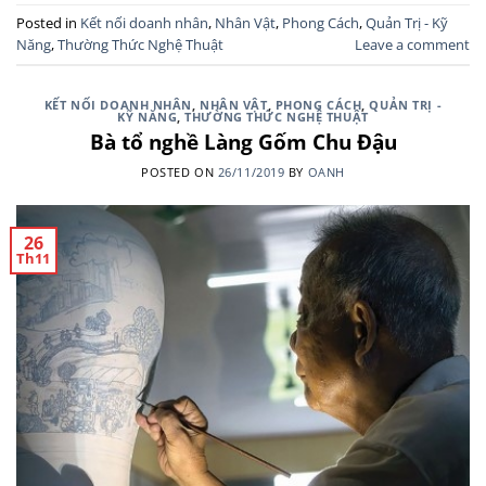
Posted in
Kết nối doanh nhân
,
Nhân Vật
,
Phong Cách
,
Quản Trị - Kỹ
Năng
,
Thường Thức Nghệ Thuật
Leave a comment
KẾT NỐI DOANH NHÂN
,
NHÂN VẬT
,
PHONG CÁCH
,
QUẢN TRỊ -
KỸ NĂNG
,
THƯỜNG THỨC NGHỆ THUẬT
Bà tổ nghề Làng Gốm Chu Đậu
POSTED ON
26/11/2019
BY
OANH
26
Th11