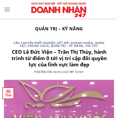
Skip
to
content
QUẢN TRỊ – KỸ NĂNG
CÂU CHUYỆN KHỞI NGHIỆP
,
KẾT NỐI DOANH NHÂN
,
NHÂN
VẬT
,
PHONG CÁCH
,
QUẢN TRỊ - KỸ NĂNG
,
TIN TỨC
CEO Lê Đức Viện – Trần Thị Thùy, hành
trình từ điểm 0 tới vị trí cặp đôi quyền
lực của lĩnh vực làm đẹp
POSTED ON
30/06/2020
BY
OANH
30
Th6