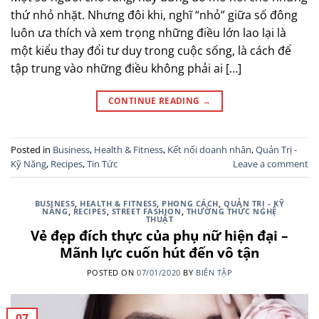
thứ nhỏ nhặt. Nhưng đôi khi, nghĩ “nhỏ” giữa số đông
luôn ưa thích và xem trọng những điều lớn lao lại là
một kiểu thay đổi tư duy trong cuộc sống, là cách để
tập trung vào những điều không phải ai […]
CONTINUE READING
→
Posted in
Business
,
Health & Fitness
,
Kết nối doanh nhân
,
Quản Trị -
Kỹ Năng
,
Recipes
,
Tin Tức
Leave a comment
BUSINESS
,
HEALTH & FITNESS
,
PHONG CÁCH
,
QUẢN TRỊ - KỸ
NĂNG
,
RECIPES
,
STREET FASHION
,
THƯỜNG THỨC NGHỆ
THUẬT
Vẻ đẹp đích thực của phụ nữ hiện đại –
Mãnh lực cuốn hút đến vô tận
POSTED ON
07/01/2020
BY
BIÊN TẬP
07