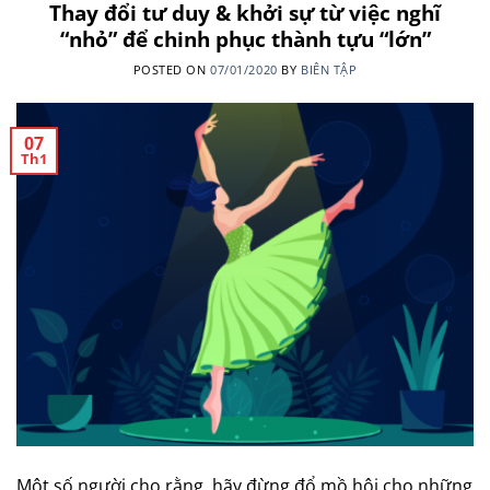
Thay đổi tư duy & khởi sự từ việc nghĩ
“nhỏ” để chinh phục thành tựu “lớn”
POSTED ON
07/01/2020
BY
BIÊN TẬP
07
Th1
Một số người cho rằng, hãy đừng đổ mồ hôi cho những