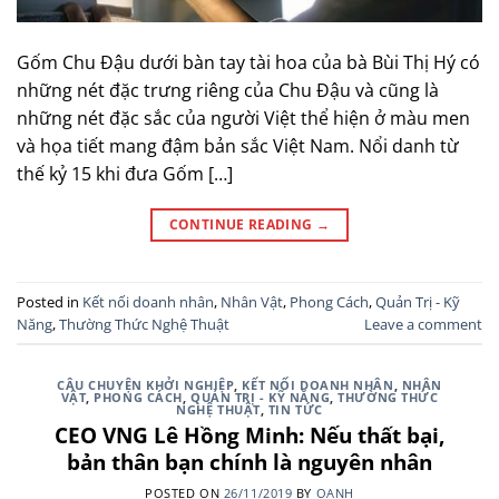
Gốm Chu Đậu dưới bàn tay tài hoa của bà Bùi Thị Hý có
những nét đặc trưng riêng của Chu Đậu và cũng là
những nét đặc sắc của người Việt thể hiện ở màu men
và họa tiết mang đậm bản sắc Việt Nam. Nổi danh từ
thế kỷ 15 khi đưa Gốm […]
CONTINUE READING
→
Posted in
Kết nối doanh nhân
,
Nhân Vật
,
Phong Cách
,
Quản Trị - Kỹ
Năng
,
Thường Thức Nghệ Thuật
Leave a comment
CÂU CHUYỆN KHỞI NGHIỆP
,
KẾT NỐI DOANH NHÂN
,
NHÂN
VẬT
,
PHONG CÁCH
,
QUẢN TRỊ - KỸ NĂNG
,
THƯỜNG THỨC
NGHỆ THUẬT
,
TIN TỨC
CEO VNG Lê Hồng Minh: Nếu thất bại,
bản thân bạn chính là nguyên nhân
POSTED ON
26/11/2019
BY
OANH