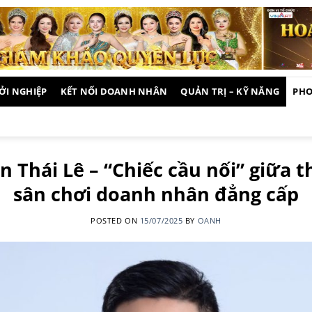
ỞI NGHIỆP
KẾT NỐI DOANH NHÂN
QUẢN TRỊ – KỸ NĂNG
PHO
 Thái Lê – “Chiếc cầu nối” giữa th
sân chơi doanh nhân đẳng cấp
POSTED ON
15/07/2025
BY
OANH