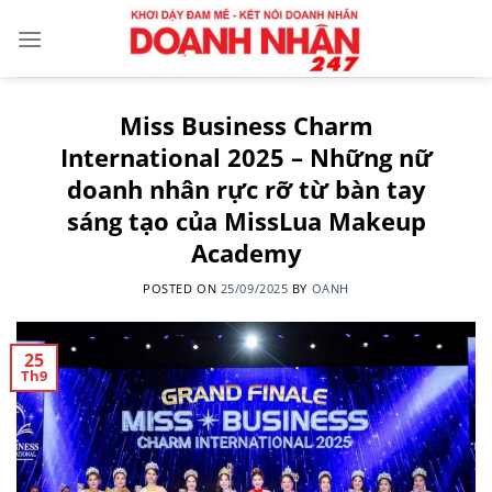
Skip
to
content
Miss Business Charm
International 2025 – Những nữ
doanh nhân rực rỡ từ bàn tay
sáng tạo của MissLua Makeup
Academy
POSTED ON
25/09/2025
BY
OANH
25
Th9