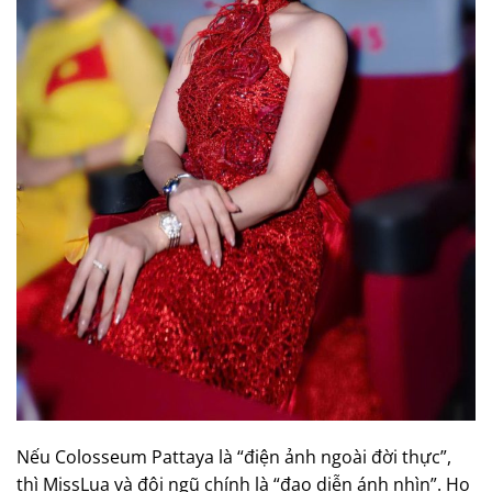
Nếu Colosseum Pattaya là “điện ảnh ngoài đời thực”,
thì MissLua và đội ngũ chính là “đạo diễn ánh nhìn”. Họ