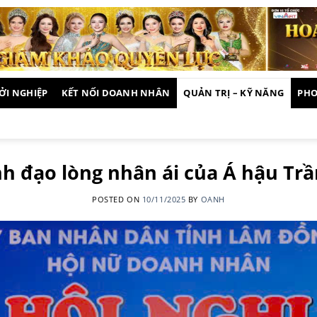
ỞI NGHIỆP
KẾT NỐI DOANH NHÂN
QUẢN TRỊ – KỸ NĂNG
PHO
h đạo lòng nhân ái của Á hậu Trầ
POSTED ON
10/11/2025
BY
OANH