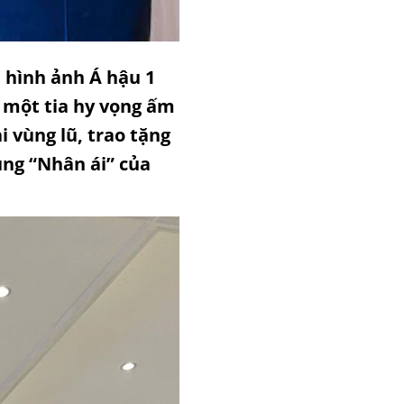
 hình ảnh Á hậu 1
 một tia hy vọng ấm
 vùng lũ, trao tặng
ùng “Nhân ái” của