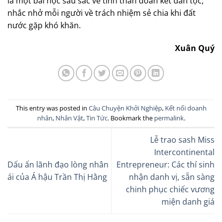
là một bài học sâu sắc về tinh thần đoàn kết dân tộc,
nhắc nhở mỗi người về trách nhiệm sẻ chia khi đất
nước gặp khó khăn.
Xuân Quý
This entry was posted in
Câu Chuyện Khởi Nghiệp
,
Kết nối doanh
nhân
,
Nhân Vật
,
Tin Tức
. Bookmark the
permalink
.
Lễ trao sash Miss
Intercontinental
Dấu ấn lãnh đạo lòng nhân
Entrepreneur: Các thí sinh
ái của Á hậu Trần Thị Hằng
nhận danh vị, sẵn sàng
chinh phục chiếc vương
miện danh giá