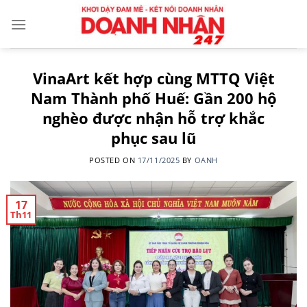
Skip
to
content
VinaArt kết hợp cùng MTTQ Việt
Nam Thành phố Huế: Gần 200 hộ
nghèo được nhận hỗ trợ khắc
phục sau lũ
POSTED ON
17/11/2025
BY
OANH
17
Th11