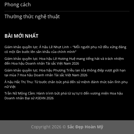
Phong cách
Thường thức nghệ thuật
BÀI MỚI NHẤT
Giám khảo quyền lực: Á hậu Lê Nhựt Linh – “Mỗi người phụ nữ đều xứng đáng
có một lần bước lên sân khấu của chính mình”
Giám khảo quyền lực: Hoa hậu Lê Hương Huệ mang tiếng hát và trách nhiệm
đến Hoa hậu Doanh nhân Tài sắc Việt Nam 2026
Giám khảo quyền lực: Hoa hậu Phương Triều lan tỏa thông điệp vượt giới hạn
tại mùa 7 Hoa hậu Doanh nhân Tài sắc Việt Nam 2026
Á hậu Hắc Thị Thu: Từ bước chân bức phá đến sứ mệnh đánh thức bản lĩnh phụ
nữ Việt
Trần Nữ Mộng Cầm: Hành trình bứt phá từ sự tự ti đến vương miện Hoa hậu
Doanh nhân Đại sứ ASEAN 2026
Copyright 2026 ©
Sắc Đẹp Hoàn Mỹ