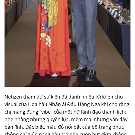
Netizen tham dự sự kiện đã dành nhiều lời khen cho
visual của Hoa hậu Nhân ái Đậu Hằng Nga khi cho rằng
chị mang đúng “vibe” của một nữ lãnh đạo thanh lịch:
nhẹ nhàng nhưng quyền lực, mềm mại nhưng vẫn đầy
bản lĩnh. Đặc biệt, màu đỏ nổi bật của bộ trang phục
không chỉ giúp nàng hậu trở nên cuốn hút giữa không