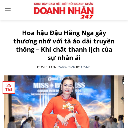
Skip
to
content
Hoa hậu Đậu Hằng Nga gây
thương nhớ với tà áo dài truyền
thống – Khí chất thanh lịch của
sự nhân ái
POSTED ON
25/05/2026
BY
OANH
25
Th5