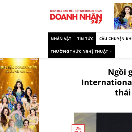
Skip
to
content
NHÂN VẬT
TIN TỨC
CÂU CHUYỆN KH
THƯỜNG THỨC NGHỆ THUẬT
Ngồi 
Internationa
thái
25