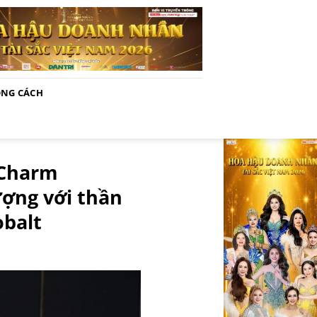
NG CÁCH
 Charm
ượng với thần
obalt