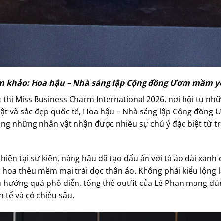
m khảo: Hoa hậu – Nhà sáng lập Cộng đồng Ươm mầm y
thi Miss Business Charm International 2026, nơi hội tụ nh
uật và sắc đẹp quốc tế, Hoa hậu – Nhà sáng lập Cộng đồn
ong những nhân vật nhận được nhiều sự chú ý đặc biệt từ t
iện tại sự kiện, nàng hậu đã tạo dấu ấn với tà áo dài xanh 
 hoa thêu mềm mại trải dọc thân áo. Không phải kiểu lộng l
hướng quá phô diễn, tổng thể outfit của Lê Phan mang đúng
h tế và có chiều sâu.