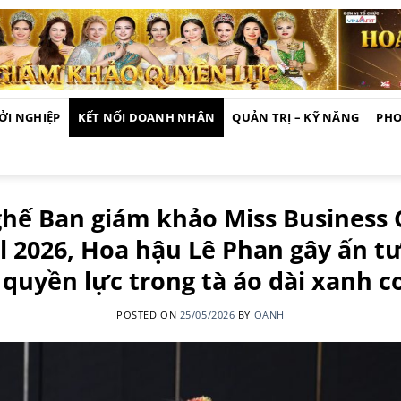
ỞI NGHIỆP
KẾT NỐI DOANH NHÂN
QUẢN TRỊ – KỸ NĂNG
PHO
ghế Ban giám khảo Miss Business
l 2026, Hoa hậu Lê Phan gây ấn t
 quyền lực trong tà áo dài xanh c
POSTED ON
25/05/2026
BY
OANH