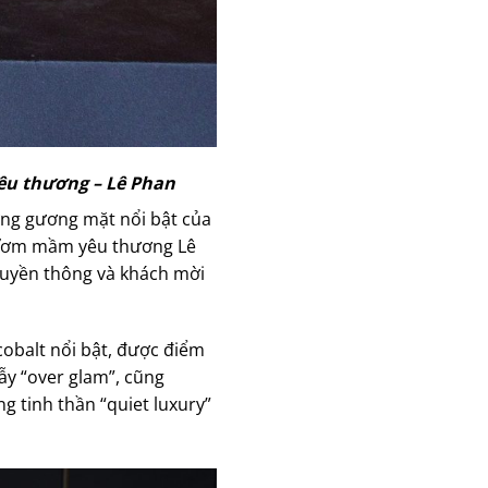
êu thương – Lê Phan
ững gương mặt nổi bật của
g Ươm mầm yêu thương Lê
ruyền thông và khách mời
cobalt nổi bật, được điểm
ẫy “over glam”, cũng
 tinh thần “quiet luxury”