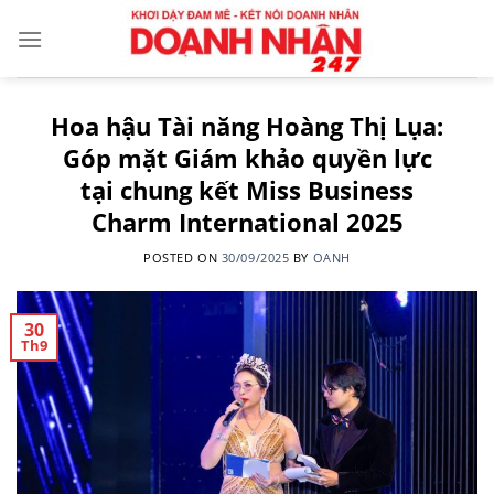
Skip
to
content
Hoa hậu Tài năng Hoàng Thị Lụa:
Góp mặt Giám khảo quyền lực
tại chung kết Miss Business
Charm International 2025
POSTED ON
30/09/2025
BY
OANH
30
Th9